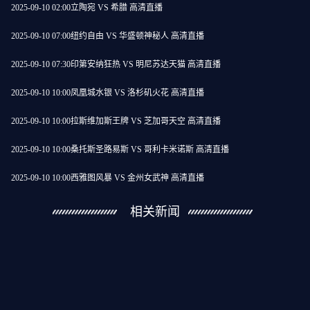
2025-09-10 02:00
立陶宛 VS 希腊 高清直播
2025-09-10 07:00
纽约自由 VS 华盛顿神秘人 高清直播
2025-09-10 07:30
印第安纳狂热 VS 明尼苏达天猫 高清直播
2025-09-10 10:00
凤凰城水银 VS 洛杉矶火花 高清直播
2025-09-10 10:00
拉斯维加斯王牌 VS 芝加哥天空 高清直播
2025-09-10 10:00
桑托斯圣路易斯 VS 哥利卡米诺斯 高清直播
2025-09-10 10:00
西雅图风暴 VS 金州女武神 高清直播
相关新闻