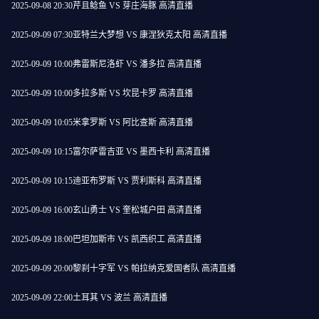
2025-09-08 20:30
芹且鲶鱼 VS 芽庄海豚 高清直播
2025-09-09 07:30
亚特兰大梦想 VS 康涅狄克太阳 高清直播
2025-09-09 10:00
弗雷斯尼洛虾 VS 潘多拉 高清直播
2025-09-09 10:00
多拉多斯 VS 坎昆卡罗 高清直播
2025-09-09 10:05
米拿罗斯 VS 阿比查斯 高清直播
2025-09-09 10:15
富尔萨雷吉亚 VS 墨西卡利 高清直播
2025-09-09 10:15
迪亚布罗斯 VS 贾利斯科 高清直播
2025-09-09 16:00
玄山勇士 VS 奎松城户田 高清直播
2025-09-09 18:00
巴坦加斯市 VS 凯西织工 高清直播
2025-09-09 20:00
黎刹十字军 VS 帕拉纳克爱国者队 高清直播
2025-09-09 22:00
土耳其 VS 波兰 高清直播