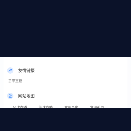
友情链接
意甲直播
网站地图
足球直播
篮球直播
意甲录像
意甲新闻
意甲集锦