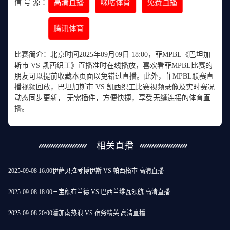
高清直播
咪咕体育
免费直播
信 号 源 ：
腾讯体育
比赛简介：北京时间2025年09月09日 18:00，菲MPBL《巴坦加
斯市 VS 凯西织工》直播准时在线播放，喜欢看菲MPBL比赛的
朋友可以提前收藏本页面以免错过直播。此外，菲MPBL联赛直
播视频回放，巴坦加斯市 VS 凯西织工比赛视频录像及实时赛况
动态同步更新， 无需插件，方便快捷，享受无缝连接的体育直
播。
相关直播
2025-09-08 16:00
伊萨贝拉考博伊斯 VS 帕西格市 高清直播
2025-09-08 18:00
三宝颜布兰德 VS 巴西兰维瓦领航 高清直播
2025-09-08 20:00
潘加南热浪 VS 宿务精英 高清直播