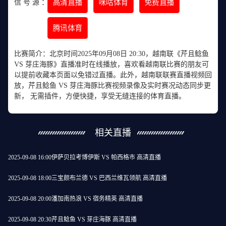
高清直播
咪咕体育
免费直播
信 号 源 ：
腾讯体育
比赛简介：北京时间2025年09月08日 20:30，越南联《芹且鲶鱼
VS 芽庄海豚》直播准时在线播放，喜欢看越南联比赛的朋友可
以提前收藏本页面以免错过直播。此外，越南联联赛直播视频回
放，芹且鲶鱼 VS 芽庄海豚比赛视频录像及实时赛况动态同步更
新， 无需插件，方便快捷，享受无缝连接的体育直播。
相关直播
2025-09-08 16:00
伊萨贝拉考博伊斯 VS 帕西格市 高清直播
2025-09-08 18:00
三宝颜布兰德 VS 巴西兰维瓦领航 高清直播
2025-09-08 20:00
潘加南热浪 VS 宿务精英 高清直播
2025-09-08 20:30
芹且鲶鱼 VS 芽庄海豚 高清直播