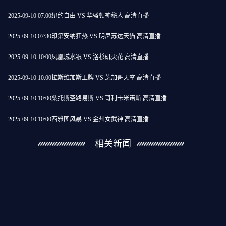
2025-09-10 07:00
纽约自由 VS 华盛顿神秘人 高清直播
2025-09-10 07:30
印第安纳狂热 VS 明尼苏达天猫 高清直播
2025-09-10 10:00
凤凰城水银 VS 洛杉矶火花 高清直播
2025-09-10 10:00
拉斯维加斯王牌 VS 芝加哥天空 高清直播
2025-09-10 10:00
桑托斯圣路易斯 VS 哥利卡米诺斯 高清直播
2025-09-10 10:00
西雅图风暴 VS 金州女武神 高清直播
相关新闻