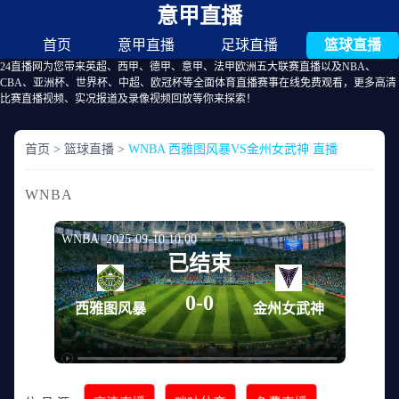
意甲直播
首页
意甲直播
足球直播
篮球直播
24直播网为您带来英超、西甲、德甲、意甲、法甲欧洲五大联赛直播以及NBA、
CBA、亚洲杯、世界杯、中超、欧冠杯等全面体育直播赛事在线免费观看，更多高清
比赛直播视频、实况报道及录像视频回放等你来探索！
首页
>
篮球直播
>
WNBA 西雅图风暴VS金州女武神 直播
WNBA
WNBA 2025-09-10 10:00
已结束
0-0
西雅图风暴
金州女武神