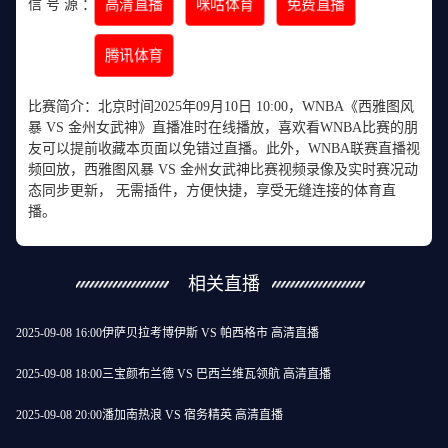
高清直播
咪咕体育
免费直播
信 号 源 ：
腾讯体育
比赛简介：北京时间2025年09月10日 10:00，WNBA《西雅图风
暴 VS 金州女武神》直播准时在线播放，喜欢看WNBA比赛的朋
友可以提前收藏本页面以免错过直播。此外，WNBA联赛直播视
频回放，西雅图风暴 VS 金州女武神比赛视频录像及实时赛况动
态同步更新， 无需插件，方便快捷，享受无缝连接的体育直
播。
相关直播
2025-09-08 16:00
伊萨贝拉考博伊斯 VS 帕西格市 高清直播
2025-09-08 18:00
三宝颜布兰德 VS 巴西兰维瓦领航 高清直播
2025-09-08 20:00
潘加南热浪 VS 宿务精英 高清直播