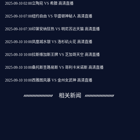
2025-09-10 02:00
立陶宛 VS 希腊 高清直播
2025-09-10 07:00
纽约自由 VS 华盛顿神秘人 高清直播
2025-09-10 07:30
印第安纳狂热 VS 明尼苏达天猫 高清直播
2025-09-10 10:00
凤凰城水银 VS 洛杉矶火花 高清直播
2025-09-10 10:00
拉斯维加斯王牌 VS 芝加哥天空 高清直播
2025-09-10 10:00
桑托斯圣路易斯 VS 哥利卡米诺斯 高清直播
2025-09-10 10:00
西雅图风暴 VS 金州女武神 高清直播
相关新闻