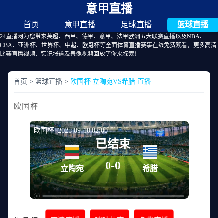
意甲直播
首页
意甲直播
足球直播
篮球直播
24直播网为您带来英超、西甲、德甲、意甲、法甲欧洲五大联赛直播以及NBA、
CBA、亚洲杯、世界杯、中超、欧冠杯等全面体育直播赛事在线免费观看，更多高清
比赛直播视频、实况报道及录像视频回放等你来探索！
首页
>
篮球直播
>
欧国杯 立陶宛VS希腊 直播
欧国杯
欧国杯 2025-09-10 02:00
已结束
0-0
立陶宛
希腊