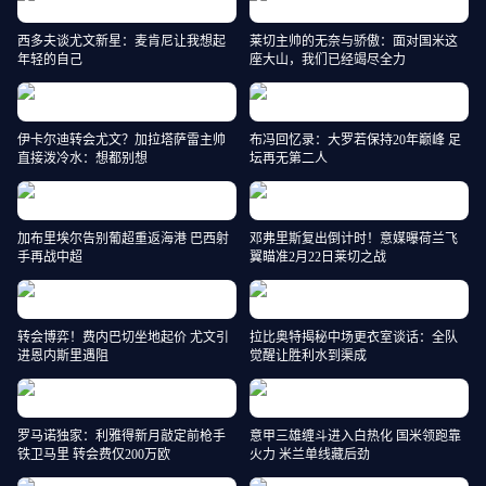
西多夫谈尤文新星：麦肯尼让我想起
莱切主帅的无奈与骄傲：面对国米这
年轻的自己
座大山，我们已经竭尽全力
伊卡尔迪转会尤文？加拉塔萨雷主帅
布冯回忆录：大罗若保持20年巅峰 足
直接泼冷水：想都别想
坛再无第二人
加布里埃尔告别葡超重返海港 巴西射
邓弗里斯复出倒计时！意媒曝荷兰飞
手再战中超
翼瞄准2月22日莱切之战
转会博弈！费内巴切坐地起价 尤文引
拉比奥特揭秘中场更衣室谈话：全队
进恩内斯里遇阻
觉醒让胜利水到渠成
罗马诺独家：利雅得新月敲定前枪手
意甲三雄缠斗进入白热化 国米领跑靠
铁卫马里 转会费仅200万欧
火力 米兰单线藏后劲