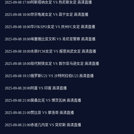
2025-09-08 17:00
阿斯塔纳女足 VS 热尼斯女足 高清直播
2025-09-08 18:00
世宗龟尾女足 VS 昌宁女足 高清直播
2025-09-08 18:00
华川KSPO女足 VS 庆州FC女足 高清直播
2025-09-08 18:00
埃塞俄比亚文和 VS 肯尼亚警察 高清直播
2025-09-08 18:00
水原FCM女足 VS 报恩尚武女足 高清直播
2025-09-08 18:00
现代制铁女足 VS 首尔亚马逊女足 高清直播
2025-09-08 19:15
俄罗斯U21 VS 沙特阿拉伯U23 高清直播
2025-09-08 20:00
阿曼 VS 印度 高清直播
2025-09-08 21:00
莫桑比克 VS 博茨瓦纳 高清直播
2025-09-08 21:00
赞比亚 VS 摩洛哥 高清直播
2025-09-08 21:00
赤道几内亚 VS 突尼斯 高清直播