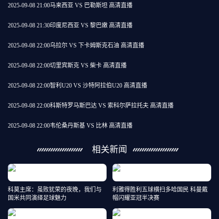
2025-09-08 21:00
马来西亚 VS 巴勒斯坦 高清直播
2025-09-08 21:30
印度尼西亚 VS 黎巴嫩 高清直播
2025-09-08 22:00
乌拉尔 VS 下卡姆斯克石油 高清直播
2025-09-08 22:00
切里宾斯克 VS 柴卡 高清直播
2025-09-08 22:00
智利U20 VS 沙特阿拉伯U20 高清直播
2025-09-08 22:00
科斯特罗马斯巴达 VS 索科尔萨拉托夫 高清直播
2025-09-08 22:00
韦伦桑丹斯基 VS 比林 高清直播
相关新闻
科莫主席：虽败犹荣的夜晚，我们与
利雅得胜利五球横扫多哈国民 科曼戴
国米共同演绎足球魅力
帽闪耀亚冠半决赛