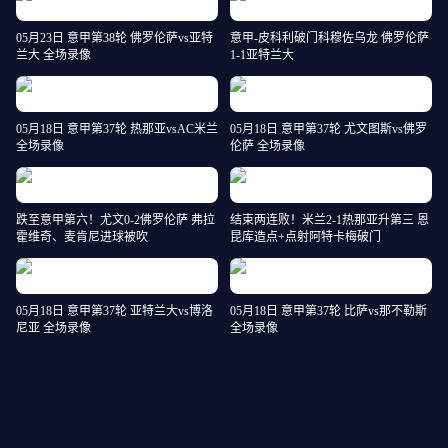
05月23日 意甲第38轮 佛罗伦萨vs亚特
意甲-皮科利破门科穆佐乌龙 佛罗伦萨
兰大 全场录像
1-1亚特兰大
05月18日 意甲第37轮 热那亚vsAC米兰
05月18日 意甲第37轮 尤文图斯vs佛罗
全场录像
伦萨 全场录像
跌至意甲第六！尤文0-2佛罗伦萨 弗拉
结束两连败！米兰2-1热那亚升第三 恩
霍维奇、麦肯尼进球被吹
昆库造点+点射阿特卡梅破门
05月18日 意甲第37轮 亚特兰大vs博洛
05月18日 意甲第37轮 比萨vs那不勒斯
尼亚 全场录像
全场录像