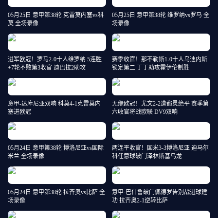
05月25日 意甲第38轮 克雷莫内塞vs科
05月25日 意甲第38轮 维罗纳vs罗马 全
莫 全场录像
场录像
进军欧冠！罗马2-0十人维罗纳 5连胜
赛季收官！那不勒斯1-0十人乌迪内斯
+7轮不败第3收官 迪巴拉2助攻
锁定第二 丁丁助攻霍伊伦制胜
意甲-达库尼亚双响 科莫4-1克雷莫内
无缘欧冠！尤文2-2遭都灵绝平 赛季第
塞进欧冠
六收官将战欧联 DV9双响
05月24日 意甲第38轮 博洛尼亚vs国际
两连平收官！国米3-3博洛尼亚 迪马尔
米兰 全场录像
科任意球破门泽林斯基乌龙
05月24日 意甲第38轮 拉齐奥vs比萨 全
意甲-巴什鲁破门佩德罗告别战进球建
场录像
功 拉齐奥2-1逆转比萨