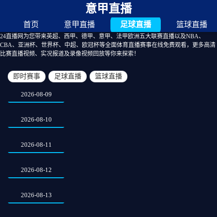
意甲直播
首页
意甲直播
足球直播
篮球直播
24直播网为您带来英超、西甲、德甲、意甲、法甲欧洲五大联赛直播以及NBA、
CBA、亚洲杯、世界杯、中超、欧冠杯等全面体育直播赛事在线免费观看，更多高清
比赛直播视频、实况报道及录像视频回放等你来探索！
即时赛事
足球直播
篮球直播
2026-08-09
2026-08-10
2026-08-11
2026-08-12
2026-08-13