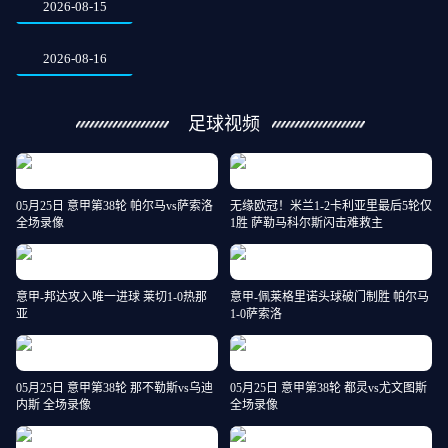
2026-08-15
2026-08-16
足球视频
05月25日 意甲第38轮 帕尔马vs萨索洛
无缘欧冠！米兰1-2卡利亚里最后5轮仅
全场录像
1胜 萨勒马科尔斯闪击难救主
意甲-邦达攻入唯一进球 莱切1-0热那
意甲-佩莱格里诺头球破门制胜 帕尔马
亚
1-0萨索洛
05月25日 意甲第38轮 那不勒斯vs乌迪
05月25日 意甲第38轮 都灵vs尤文图斯
内斯 全场录像
全场录像