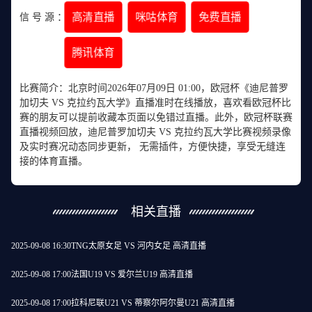
高清直播
咪咕体育
免费直播
信 号 源 ：
腾讯体育
比赛简介：北京时间2026年07月09日 01:00，欧冠杯《迪尼普罗
加切夫 VS 克拉约瓦大学》直播准时在线播放，喜欢看欧冠杯比
赛的朋友可以提前收藏本页面以免错过直播。此外，欧冠杯联赛
直播视频回放，迪尼普罗加切夫 VS 克拉约瓦大学比赛视频录像
及实时赛况动态同步更新， 无需插件，方便快捷，享受无缝连
接的体育直播。
相关直播
2025-09-08 16:30
TNG太原女足 VS 河内女足 高清直播
2025-09-08 17:00
法国U19 VS 爱尔兰U19 高清直播
2025-09-08 17:00
拉科尼联U21 VS 蒂察尔阿尔曼U21 高清直播