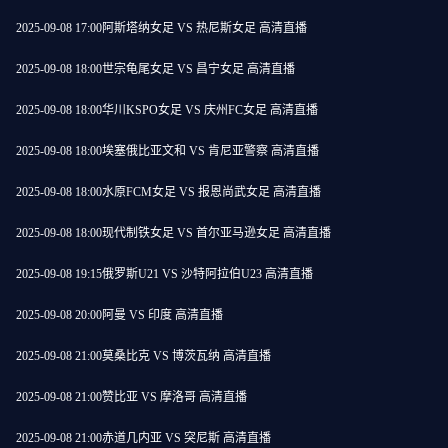
2025-09-08 17:00
阿斯塔纳女足 VS 热尼斯女足 高清直播
2025-09-08 18:00
世宗龟尾女足 VS 昌宁女足 高清直播
2025-09-08 18:00
华川KSPO女足 VS 庆州FC女足 高清直播
2025-09-08 18:00
埃塞俄比亚文和 VS 肯尼亚警察 高清直播
2025-09-08 18:00
水原FCM女足 VS 报恩尚武女足 高清直播
2025-09-08 18:00
现代制铁女足 VS 首尔亚马逊女足 高清直播
2025-09-08 19:15
俄罗斯U21 VS 沙特阿拉伯U23 高清直播
2025-09-08 20:00
阿曼 VS 印度 高清直播
2025-09-08 21:00
莫桑比克 VS 博茨瓦纳 高清直播
2025-09-08 21:00
赞比亚 VS 摩洛哥 高清直播
2025-09-08 21:00
赤道几内亚 VS 突尼斯 高清直播