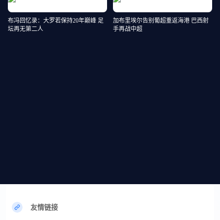
布冯回忆录：大罗若保持20年巅峰 足
加布里埃尔告别葡超重返海港 巴西射
坛再无第二人
手再战中超
友情链接