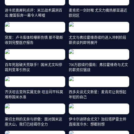
迪卡尼奥犀利点评：米兰战术漏洞百
麦肯尼一剑封喉 尤文力擒热那亚逼近
出 魔笛狂奔一幕令人唏嘘
欧冠区
突发：卢卡库体检曝新伤情 那不勒斯
尤文与弗拉霍维奇续约进入冲刺阶段
收到完整医疗报告
薪资谈判即将展开
百年死敌破天荒联手！国米尤文叫停
700万欧续约僵局：弗拉霍维奇与尤文
裁判变革引热议
的薪资拉锯战
齐沃坦言变阵实属无奈 坦言闷平科莫
西多夫谈尤文新星：麦肯尼让我想起
难称国米水准
年轻的自己
莱切主帅的无奈与骄傲：面对国米这
伊卡尔迪转会尤文？加拉塔萨雷主帅
座大山，我们已经竭尽全力
直接泼冷水：想都别想