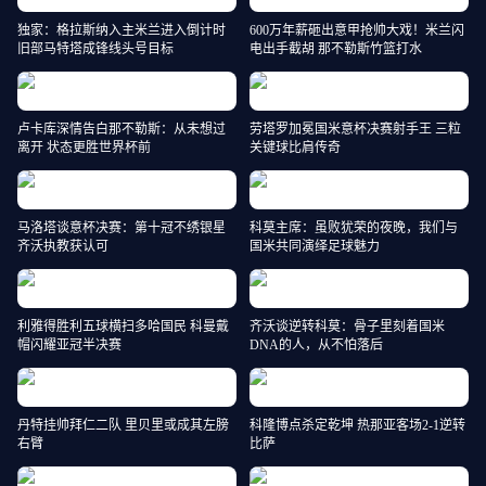
独家：格拉斯纳入主米兰进入倒计时
600万年薪砸出意甲抢帅大戏！米兰闪
旧部马特塔成锋线头号目标
电出手截胡 那不勒斯竹篮打水
卢卡库深情告白那不勒斯：从未想过
劳塔罗加冕国米意杯决赛射手王 三粒
离开 状态更胜世界杯前
关键球比肩传奇
马洛塔谈意杯决赛：第十冠不绣银星
科莫主席：虽败犹荣的夜晚，我们与
齐沃执教获认可
国米共同演绎足球魅力
利雅得胜利五球横扫多哈国民 科曼戴
齐沃谈逆转科莫：骨子里刻着国米
帽闪耀亚冠半决赛
DNA的人，从不怕落后
丹特挂帅拜仁二队 里贝里或成其左膀
科隆博点杀定乾坤 热那亚客场2-1逆转
右臂
比萨