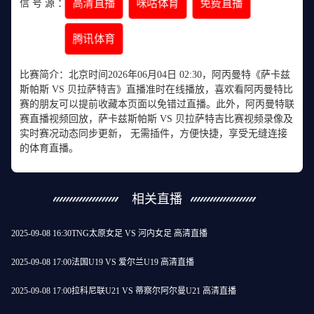
高清直播
咪咕体育
免费直播
信 号 源 ：
腾讯体育
比赛简介：北京时间2026年06月04日 02:30，阿丙曼特《萨卡兹
斯帕斯 VS 贝拉萨特吉》直播准时在线播放，喜欢看阿丙曼特比
赛的朋友可以提前收藏本页面以免错过直播。此外，阿丙曼特联
赛直播视频回放，萨卡兹斯帕斯 VS 贝拉萨特吉比赛视频录像及
实时赛况动态同步更新， 无需插件，方便快捷，享受无缝连接
的体育直播。
相关直播
2025-09-08 16:30
TNG太原女足 VS 河内女足 高清直播
2025-09-08 17:00
法国U19 VS 爱尔兰U19 高清直播
2025-09-08 17:00
拉科尼联U21 VS 蒂察尔阿尔曼U21 高清直播