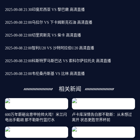
2025-09-08 21:30
印度尼西亚 VS 黎巴嫩 高清直播
2025-09-08 22:00
乌拉尔 VS 下卡姆斯克石油 高清直播
2025-09-08 22:00
切里宾斯克 VS 柴卡 高清直播
2025-09-08 22:00
智利U20 VS 沙特阿拉伯U20 高清直播
2025-09-08 22:00
科斯特罗马斯巴达 VS 索科尔萨拉托夫 高清直播
2025-09-08 22:00
韦伦桑丹斯基 VS 比林 高清直播
相关新闻
600万年薪砸出意甲抢帅大戏！米兰闪
卢卡库深情告白那不勒斯：从未想过
电出手截胡 那不勒斯竹篮打水
离开 状态更胜世界杯前