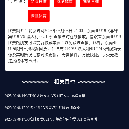
高清直播
咪咕体育
免费直播
信 号 源 ：
腾讯体育
比赛简介：北京时间2026年06月03日 21:00，东南亚U19《菲律
宾U19 VS 澳大利亚U19》直播准时在线播放，喜欢看东南亚U19
比赛的朋友可以提前收藏本页面以免错过直播。此外，东南亚
U19联赛直播视频回放，菲律宾U19 VS 澳大利亚U19比赛视频录
像及实时赛况动态同步更新， 无需插件，方便快捷，享受无缝
连接的体育直播。
相关直播
2025-09-08 16:30
TNG太原女足 VS 河内女足 高清直播
2025-09-08 17:00
法国U19 VS 爱尔兰U19 高清直播
2025-09-08 17:00
拉科尼联U21 VS 蒂察尔阿尔曼U21 高清直播