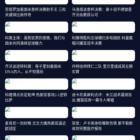
劳塔罗加冕国米意杯决赛射手王 三粒
马洛塔谈意杯决赛：第十冠不绣银星
关键球比肩传奇
齐沃执教获认可
科莫主席：虽败犹荣的夜晚，我们与
利雅得胜利五球横扫多哈国民 科曼戴
国米共同演绎足球魅力
帽闪耀亚冠半决赛
齐沃谈逆转科莫：骨子里刻着国米
丹特挂帅拜仁二队 里贝里或成其左膀
DNA的人，从不怕落后
右臂
科隆博点杀定乾坤 热那亚客场2-1逆转
迪卡尼奥犀利点评：米兰战术漏洞百
比萨
出 魔笛狂奔一幕令人唏嘘
麦肯尼一剑封喉 尤文力擒热那亚逼近
突发：卢卡库体检曝新伤情 那不勒斯
欧冠区
收到完整医疗报告