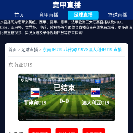
意甲直播
首页
意甲直播
足球直播
篮球直播
24直播网为您带来英超、西甲、德甲、意甲、法甲欧洲五大联赛直播以及NBA、
CBA、亚洲杯、世界杯、中超、欧冠杯等全面体育直播赛事在线免费观看，更多高清
比赛直播视频、实况报道及录像视频回放等你来探索！
首页
>
足球直播
>
东南亚U19 菲律宾U19VS澳大利亚U19 直播
东南亚U19
东南亚U19 2026-06-03 21:00
已结束
0-0
菲律宾U19
澳大利亚U19