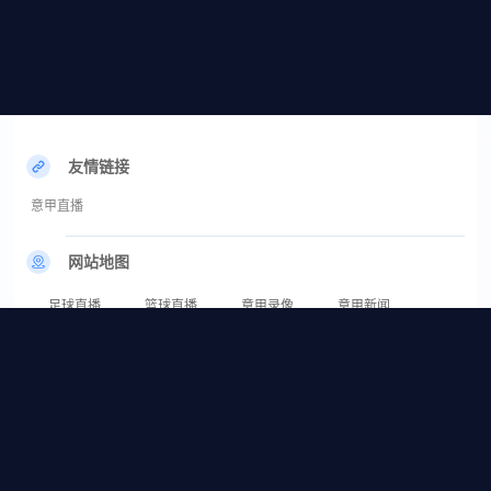
友情链接
意甲直播
网站地图
足球直播
篮球直播
意甲录像
意甲新闻
意甲集锦
意甲直播_意甲免费在线高清直播_意甲直播视频在线观看无插件-24直播网
24直播网为您提供免费高清意甲直播、意甲在线直播、意甲直播无插件、意甲
视频免费在线观看、意甲录像回放、意甲全场录像回放，24小时不间断更新英