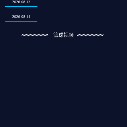
2026-08-13
2026-08-14
篮球视频